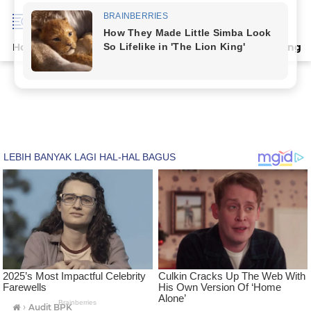
Home
Terpopuler
Indeks
Artikel
Deli Serdang
›
Audit BPK