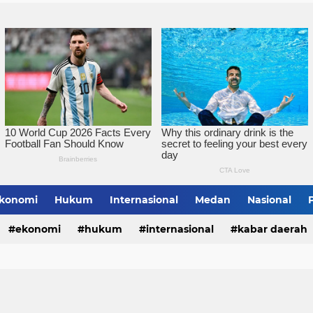
Wali Kota Iman Irdian S
konomi
Hukum
Internasional
Medan
Nasional
bing Tinggi
ekonomi
hukum
internasional
kabar daerah
alungun
sumatera utara
tebing tinggi