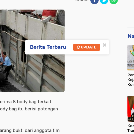
Na
×
Berita Terbaru
UPDATE
Pem
Kej
Ko
Su
Geo
erima 8 body bag terkait
body bag itu berisi potongan
Kon
barang bukti dari anggota tim
Tra