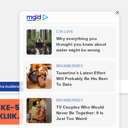
Iman Irdian Saragih Terima Audiensi Al Jam'Iyatul Washliyah Kota Tebingtinggi
Audiensi ke Wali Kota, DPC PKB Tebingtinggi Perkenalkan Pengurus Baru dan Siap Bersinergi
Polrestabes Medan Musnahkan Barang Bukti Narkotika dan Barang Ilegal, Bukti Nyata Penegakan Hukum Secara Transparan
Lahirkan Generasi Bebas Stunting, Wali Kota Tebingtinggi Dorong Optimalisasi SP3 Catin
Wali Kota Tebingtinggi Hadiri Kampanye dan Germas, Ungkap Angka Stunting Turun
mitmen Percepatan Turunkan Stunting
Bareng Kapolres dan Dandim, Wali Kota Tebingtinggi Jamu Taruna AKPOL di Rumah Dinas