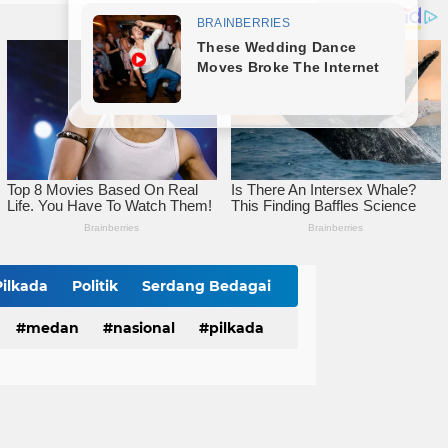
Sat Narkoba Polres Tebingtinggi Tangkap Pengedar Sabu, Sita 9,56 Gram Sabu
Ketua KONI Tebingtinggi Terpilih Aulia Pitra Apresiasi Dukungan Cabor dan Pemko, Kini Fokus Menuju PORPROVSU 2026
aragih Terima Audiensi JMSI Sergai-Tebingtinggi
Pilkada
Politik
Serdang Bedagai
medan
nasional
pilkada