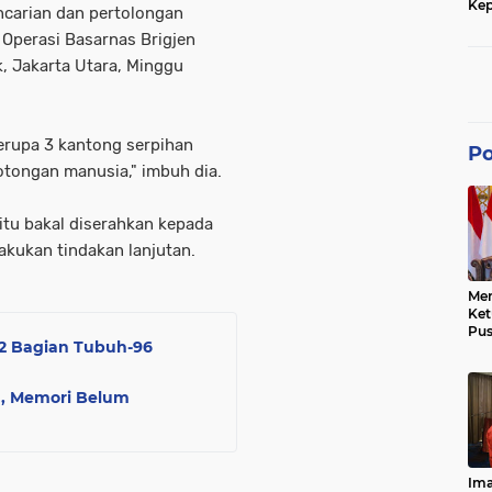
Kep
ncarian dan pertolongan
dan
r Operasi Basarnas Brigjen
, Jakarta Utara, Minggu
erupa 3 kantong serpihan
Po
otongan manusia," imbuh dia.
 itu bakal diserahkan kepada
lakukan tindakan lanjutan.
Men
Ke
Pus
272 Bagian Tubuh-96
Dis
Keb
Bes
ah, Memori Belum
Ref
Tra
Pe
Hu
Ke
Ima
Ke