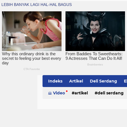
Indeks
Artikel
Deli Serdang
E
Simalungun
Video
artikel
Sumatera Utara
deli serdang
Te
politik
serdang bedagai
sim