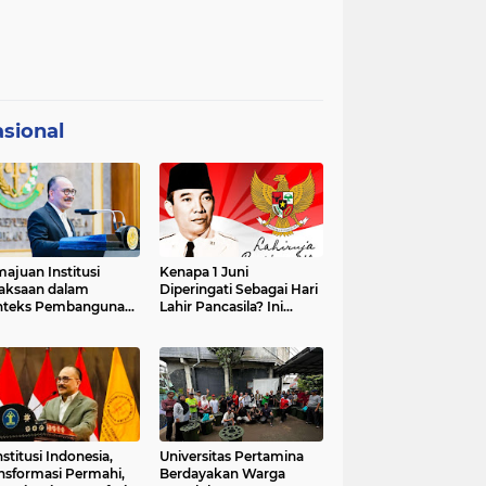
sional
ajuan Institusi
Kenapa 1 Juni
aksaan dalam
Diperingati Sebagai Hari
nteks Pembangunan
Lahir Pancasila? Ini
premasi Hukum dan
Sejarahnya
strategis Indonesia
stitusi Indonesia,
Universitas Pertamina
nsformasi Permahi,
Berdayakan Warga