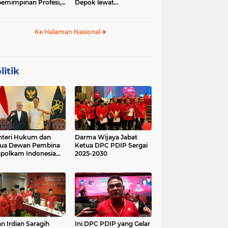
emimpinan Profesi,
Depok lewat
 Geopolitik Strategis
Budikdamber, Hadapi
Kenaikan Harga
Ke Halaman Nasional
litik
teri Hukum dan
Darma Wijaya Jabat
tua Dewan Pembina
Ketua DPC PDIP Sergai
polkam Indonesia
2025-2030
kusi Perihal
ijakan Strategis
erta Agenda
ormatif dan
nsformatif dalam
mbangunan Negara
kum dan
lembagaan
n Irdian Saragih
Ini DPC PDIP yang Gelar
menterian Hukum