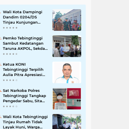
Wali Kota Dampingi
Dandim 0204/DS
Tinjau Kunjungan
Taruna AKPOL di
Sekolah Rakyat
Tebingtinggi
Pemko Tebingtinggi
Sambut Kedatangan
Taruna AKPOL, Sekda:
Jadikan Momen
Berbagi Ilmu
Ketua KONI
Tebingtinggi Terpilih
Aulia Pitra Apresiasi
Dukungan Cabor dan
Pemko, Kini Fokus
Menuju PORPROVSU
Sat Narkoba Polres
2026
Tebingtinggi Tangkap
Pengedar Sabu, Sita
9,56 Gram Sabu
Wali Kota Tebingtinggi
Tinjau Rumah Tidak
Layak Huni, Warga