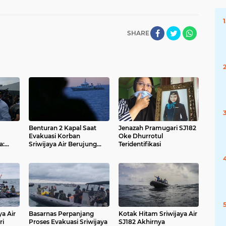
SHARE
Benturan 2 Kapal Saat
Jenazah Pramugari SJ182
Evakuasi Korban
Oke Dhurrotul
a:
Sriwijaya Air Berujung
Teridentifikasi
a
Sobekan
ya Air
Basarnas Perpanjang
Kotak Hitam Sriwijaya Air
ri
Proses Evakuasi Sriwijaya
SJ182 Akhirnya