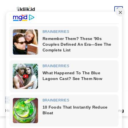
Home
Terpopuler
Indeks
Artikel
Deli Serdang