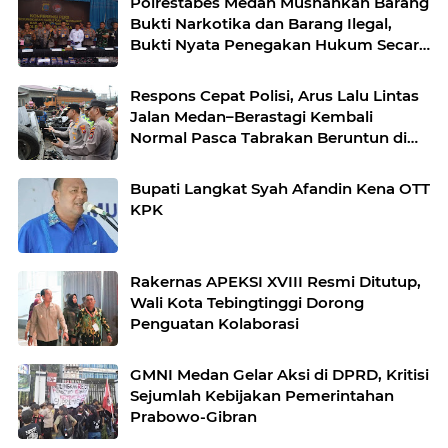
Polrestabes Medan Musnahkan Barang
Bukti Narkotika dan Barang Ilegal,
Bukti Nyata Penegakan Hukum Secara
Transparan
Respons Cepat Polisi, Arus Lalu Lintas
Jalan Medan–Berastagi Kembali
Normal Pasca Tabrakan Beruntun di
Sibolangit
Bupati Langkat Syah Afandin Kena OTT
KPK
Rakernas APEKSI XVIII Resmi Ditutup,
Wali Kota Tebingtinggi Dorong
Penguatan Kolaborasi
GMNI Medan Gelar Aksi di DPRD, Kritisi
Sejumlah Kebijakan Pemerintahan
Prabowo-Gibran