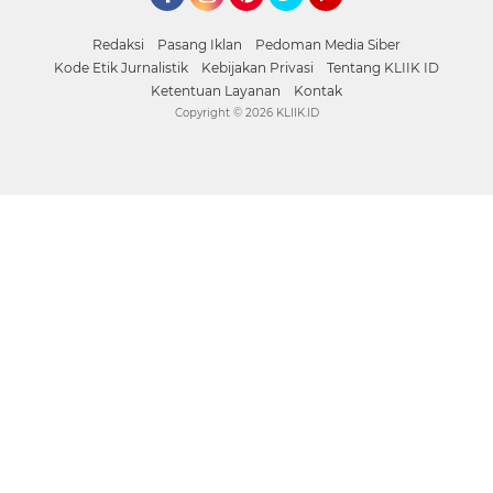
Facebook
Instagram
Pinterest
Twitter
YouTube
Redaksi
Pasang Iklan
Pedoman Media Siber
Kode Etik Jurnalistik
Kebijakan Privasi
Tentang KLIIK ID
Ketentuan Layanan
Kontak
Copyright ©
2026 KLIIK.ID